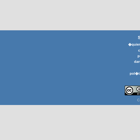
�quier
p
dar
pol�t
C