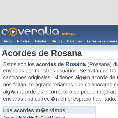
m�sica
Inicio
Noticias
Artistas
Discos
Caratulas
Letras de canciones
Acordes de Rosana
Rosana
Estos son los
acordes de
(Rossana) dis
enviados por nuestros usuarios. Se tratan de tran
canciones originales. Si tienes alg�n acorde de
nos faltan, te agradeceriamos que colaboraras e
alg�n acorde es incorrecto o se puede mejorar,
enviaras una correci�n en el espacio habilitado.
Los acordes m�s vistos
Acorde de Yo No Te Dejo Marchar