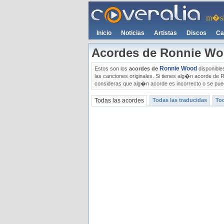
m�si
Inicio
Noticias
Artistas
Discos
Ca
Acordes de Ronnie W
Ronnie Wood
Estos son los
acordes de
disponibles
las canciones originales. Si tienes alg�n acorde de
consideras que alg�n acorde es incorrecto o se pued
Todas las acordes
Todas las traducidas
Tod