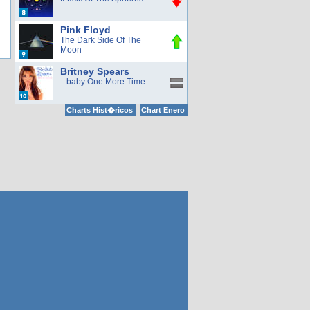
Pink Floyd
The Dark Side Of The
Moon
Britney Spears
...baby One More Time
Charts Hist�ricos
Chart Enero