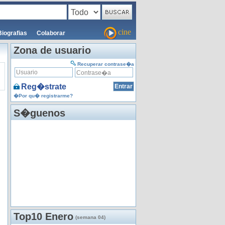
cine
Biografias
Colaborar
Zona de usuario
Recuperar contrase�a
Reg�strate
�Por qu� registrarme?
S�guenos
Top10 Enero
(semana 04)