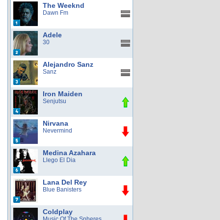
The Weeknd
Dawn Fm
Adele
30
Alejandro Sanz
Sanz
Iron Maiden
Senjutsu
Nirvana
Nevermind
Medina Azahara
Llego El Dia
Lana Del Rey
Blue Banisters
Coldplay
Music Of The Spheres