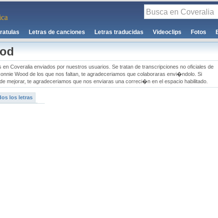
ca
ratulas
Letras de canciones
Letras traducidas
Videoclips
Fotos
ood
 en Coveralia enviados por nuestros usuarios. Se tratan de transcripciones no oficiales de
 Ronnie Wood de los que nos faltan, te agradeceriamos que colaboraras envi�ndolo. Si
e mejorar, te agradeceriamos que nos enviaras una correci�n en el espacio habilitado.
os los letras