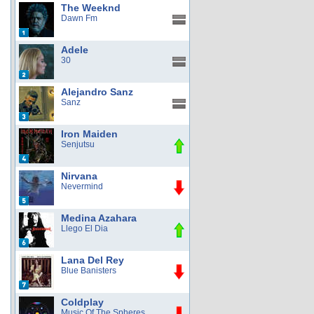
The Weeknd
Dawn Fm
Adele
30
Alejandro Sanz
Sanz
Iron Maiden
Senjutsu
Nirvana
Nevermind
Medina Azahara
Llego El Dia
Lana Del Rey
Blue Banisters
Coldplay
Music Of The Spheres