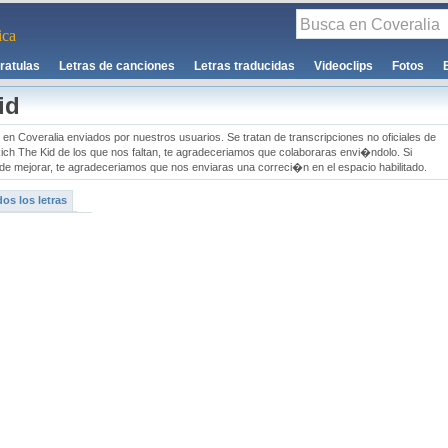
ca
ratulas
Letras de canciones
Letras traducidas
Videoclips
Fotos
id
 en Coveralia enviados por nuestros usuarios. Se tratan de transcripciones no oficiales de
Rich The Kid de los que nos faltan, te agradeceriamos que colaboraras envi�ndolo. Si
e mejorar, te agradeceriamos que nos enviaras una correci�n en el espacio habilitado.
os los letras