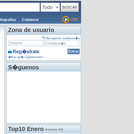
cine
Biografias
Colaborar
Zona de usuario
Recuperar contrase�a
Reg�strate
�Por qu� registrarme?
S�guenos
Top10 Enero
(semana 04)