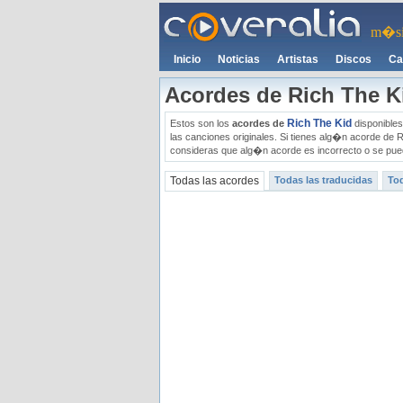
m�si
Inicio
Noticias
Artistas
Discos
Ca
Acordes de Rich The K
Rich The Kid
Estos son los
acordes de
disponibles
las canciones originales. Si tienes alg�n acorde de 
consideras que alg�n acorde es incorrecto o se pued
Todas las acordes
Todas las traducidas
Tod