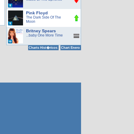
Pink Floyd
The Dark Side Of The
Moon
Britney Spears
...baby One More Time
Charts Hist�ricos
Chart Enero