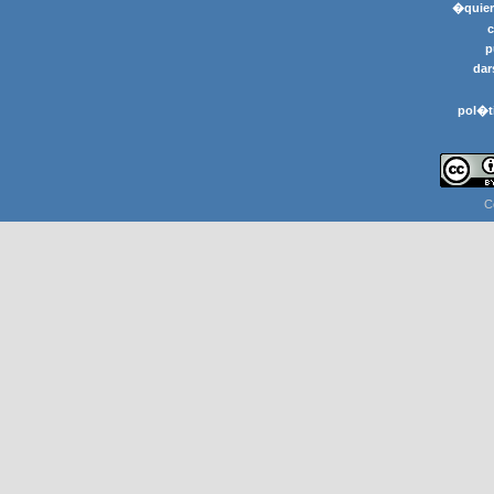
�quier
p
dar
pol�t
C