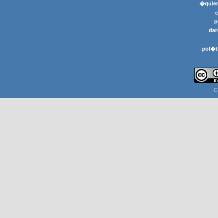
�quier
p
dar
pol�t
C