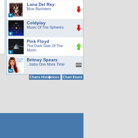
Lana Del Rey
Blue Banisters
Coldplay
Music Of The Spheres
Pink Floyd
The Dark Side Of The
Moon
Britney Spears
...baby One More Time
Charts Hist�ricos
Chart Enero