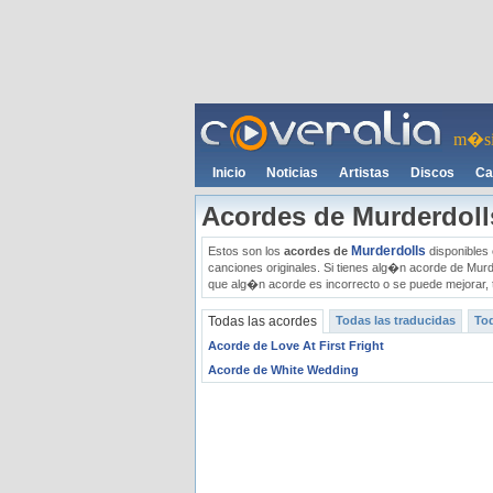
m�si
Inicio
Noticias
Artistas
Discos
Ca
Acordes de Murderdoll
Murderdolls
Estos son los
acordes de
disponibles 
canciones originales. Si tienes alg�n acorde de Murd
que alg�n acorde es incorrecto o se puede mejorar, 
Todas las acordes
Todas las traducidas
Tod
Acorde de Love At First Fright
Acorde de White Wedding