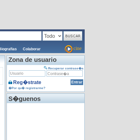
cine
Biografias
Colaborar
Zona de usuario
Recuperar contrase�a
s
Reg�strate
�Por qu� registrarme?
S�guenos