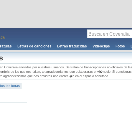
ca
ratulas
Letras de canciones
Letras traducidas
Videoclips
Fotos
s
en Coveralia enviados por nuestros usuarios. Se tratan de transcripciones no oficiales de la
erdolls de los que nos faltan, te agradeceriamos que colaboraras envi�ndolo. Si consideras
te agradeceriamos que nos enviaras una correci�n en el espacio habilitado.
os los letras