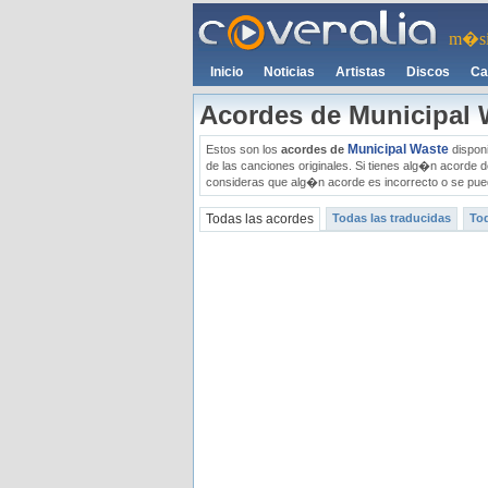
m�si
Inicio
Noticias
Artistas
Discos
Ca
Acordes de Municipal 
Municipal Waste
Estos son los
acordes de
disponi
de las canciones originales. Si tienes alg�n acorde 
consideras que alg�n acorde es incorrecto o se pued
Todas las acordes
Todas las traducidas
Tod