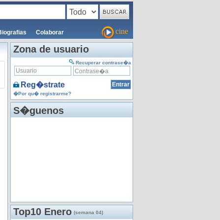
cine
Biografias
Colaborar
Zona de usuario
Recuperar contrase�a
Reg�strate
�Por qu� registrarme?
S�guenos
Top10 Enero
(semana 04)