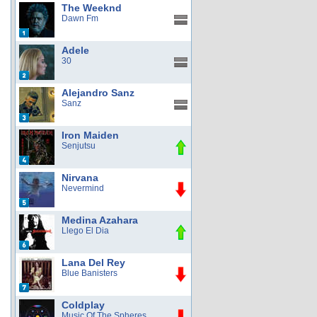
The Weeknd
Dawn Fm
Adele
30
Alejandro Sanz
Sanz
Iron Maiden
Senjutsu
Nirvana
Nevermind
Medina Azahara
Llego El Dia
Lana Del Rey
Blue Banisters
Coldplay
Music Of The Spheres