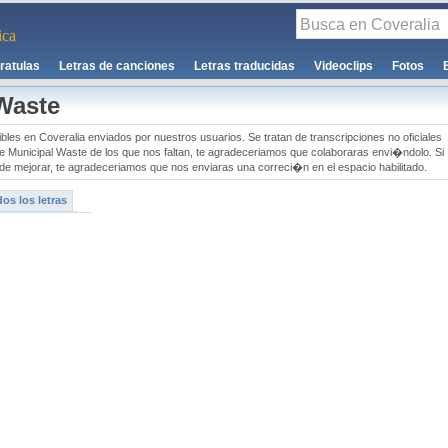
ca
ratulas
Letras de canciones
Letras traducidas
Videoclips
Fotos
Waste
bles en Coveralia enviados por nuestros usuarios. Se tratan de transcripciones no oficiales
de Municipal Waste de los que nos faltan, te agradeceriamos que colaboraras envi�ndolo. Si
e mejorar, te agradeceriamos que nos enviaras una correci�n en el espacio habilitado.
os los letras