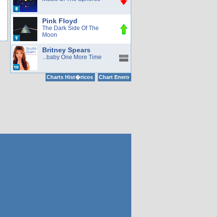
Pink Floyd
The Dark Side Of The
Moon
Britney Spears
...baby One More Time
Charts Hist�ricos
Chart Enero