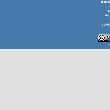
�quier
p
dar
pol�t
C