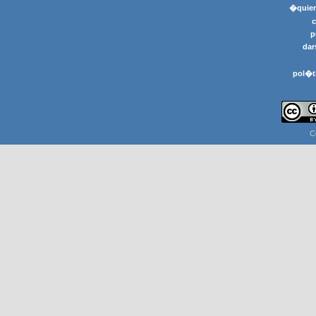
�quier
p
dar
pol�t
C