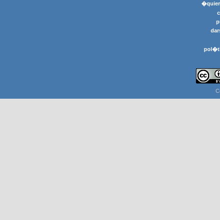
�quier
p
dar
pol�t
C