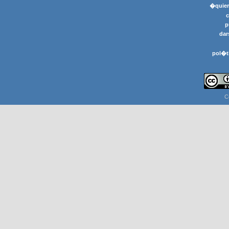
�quier
p
dar
pol�t
C