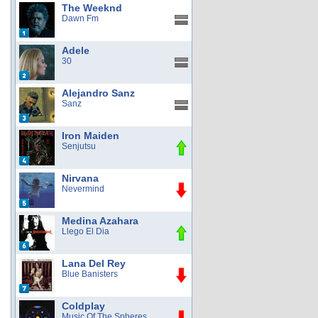
The Weeknd
Dawn Fm
Adele
30
Alejandro Sanz
Sanz
Iron Maiden
Senjutsu
Nirvana
Nevermind
Medina Azahara
Llego El Dia
Lana Del Rey
Blue Banisters
Coldplay
Music Of The Spheres