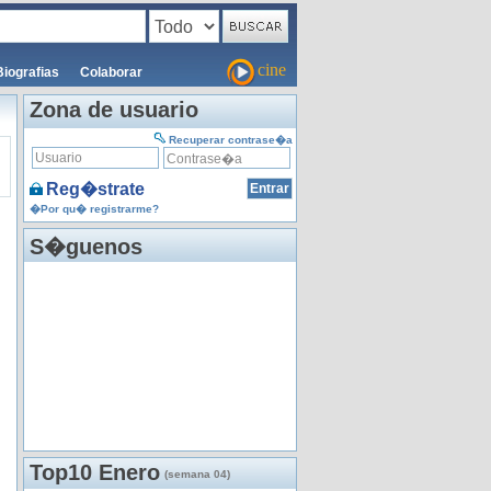
cine
Biografias
Colaborar
Zona de usuario
Recuperar contrase�a
Reg�strate
�Por qu� registrarme?
S�guenos
Top10 Enero
(semana 04)