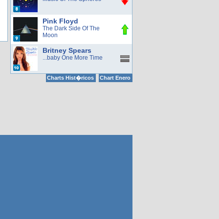
Pink Floyd
The Dark Side Of The
Moon
Britney Spears
...baby One More Time
Charts Hist�ricos
Chart Enero