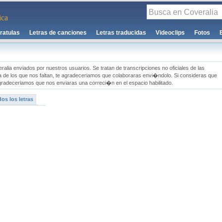
ca
ratulas
Letras de canciones
Letras traducidas
Videoclips
Fotos
ralia enviados por nuestros usuarios. Se tratan de transcripciones no oficiales de las
a de los que nos faltan, te agradeceriamos que colaboraras envi�ndolo. Si consideras que
gradeceriamos que nos enviaras una correci�n en el espacio habilitado.
os los letras