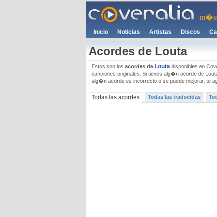
m�si
Inicio
Noticias
Artistas
Discos
Ca
Acordes de Louta
Louta
Estos son los
acordes de
disponibles en Cove
canciones originales. Si tienes alg�n acorde de Lout
alg�n acorde es incorrecto o se puede mejorar, te a
Todas las acordes
Todas las traducidas
Tod