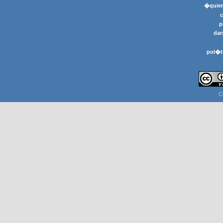
�quier
p
dar
pol�t
C