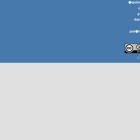
�quier
p
dar
pol�t
C