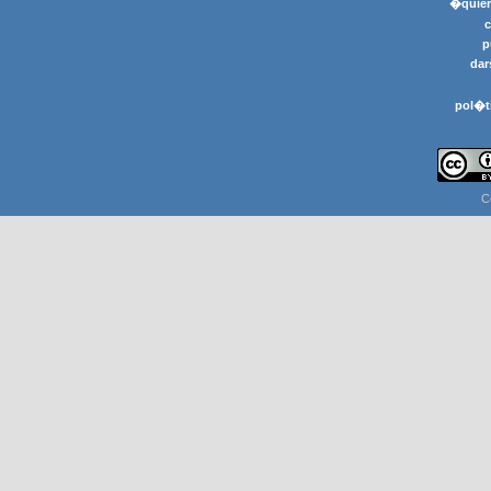
�quier
p
dar
pol�t
C