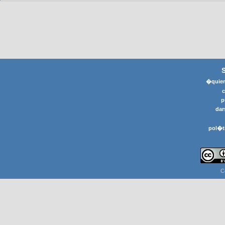
�quier
p
dar
pol�t
C