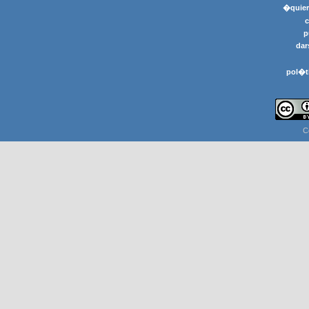
�quier
p
dar
pol�t
C