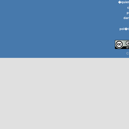
�quier
p
dar
pol�t
C