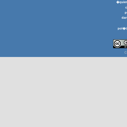
�quier
p
dar
pol�t
C