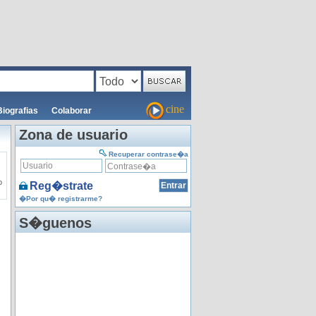
cine
Biografias
Colaborar
Zona de usuario
Recuperar contrase�a
o
Reg�strate
�Por qu� registrarme?
S�guenos