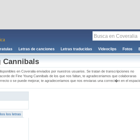
ca
ratulas
Letras de canciones
Letras traducidas
Videoclips
Fotos
 Cannibals
isponibles en Coveralia enviados por nuestros usuarios. Se tratan de transcripciones no
�n acorde de Fine Young Cannibals de los que nos faltan, te agradeceriamos que colaboraras
rrecto o se puede mejorar, te agradeceriamos que nos enviaras una correci�n en el espaci
os los letras