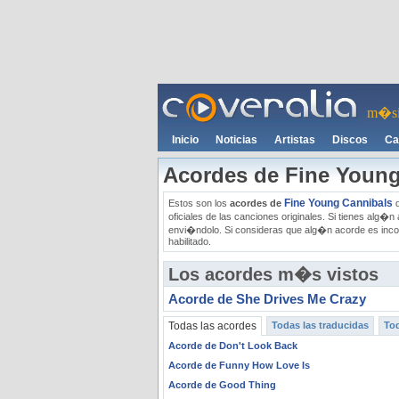
m�si
Inicio
Noticias
Artistas
Discos
Ca
Acordes de Fine Young
Fine Young Cannibals
Estos son los
acordes de
d
oficiales de las canciones originales. Si tienes alg
envi�ndolo. Si consideras que alg�n acorde es inco
habilitado.
Los acordes m�s vistos
Acorde de She Drives Me Crazy
Todas las acordes
Todas las traducidas
Tod
Acorde de Don't Look Back
Acorde de Funny How Love Is
Acorde de Good Thing