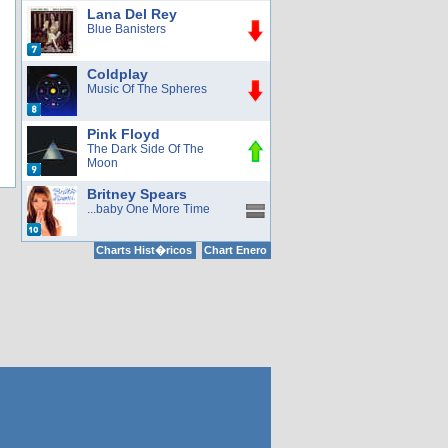
Lana Del Rey
Blue Banisters
Coldplay
Music Of The Spheres
Pink Floyd
The Dark Side Of The
Moon
Britney Spears
...baby One More Time
Charts Hist�ricos
Chart Enero