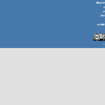
�quier
p
dar
pol�t
C