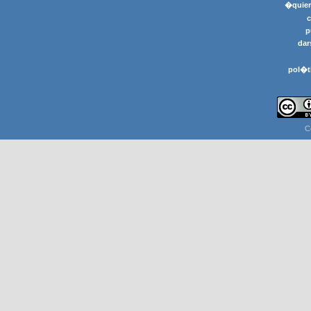
�quier
p
dar
pol�t
C