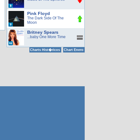
Pink Floyd
The Dark Side Of The
Moon
Britney Spears
...baby One More Time
Charts Hist�ricos
Chart Enero