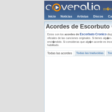
m�si
Inicio
Noticias
Artistas
Discos
Ca
Acordes de Escorbuto
Escorbuto Cronico
Estos son los
acordes de
disp
oficiales de las canciones originales. Si tienes alg
envi�ndolo. Si consideras que alg�n acorde es inco
habilitado.
Todas las acordes
Todas las traducidas
Tod