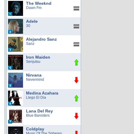
The Weeknd
Dawn Fm
Adele
30
Alejandro Sanz
Sanz
Iron Maiden
Senjutsu
Nirvana
Nevermind
Medina Azahara
Llego El Dia
Lana Del Rey
Blue Banisters
Coldplay
Music Of The Spheres