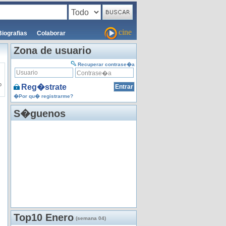
cine
Biografias
Colaborar
Zona de usuario
Recuperar contrase�a
o
Reg�strate
�Por qu� registrarme?
S�guenos
Top10 Enero
(semana 04)