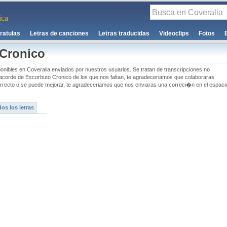
ca
ratulas
Letras de canciones
Letras traducidas
Videoclips
Fotos
 Cronico
onibles en Coveralia enviados por nuestros usuarios. Se tratan de transcripciones no
�n acorde de Escorbuto Cronico de los que nos faltan, te agradeceriamos que colaboraras
rrecto o se puede mejorar, te agradeceriamos que nos enviaras una correci�n en el espaci
os los letras