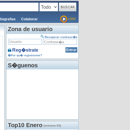
cine
Biografias
Colaborar
Zona de usuario
Recuperar contrase�a
Reg�strate
�Por qu� registrarme?
S�guenos
Top10 Enero
(semana 04)