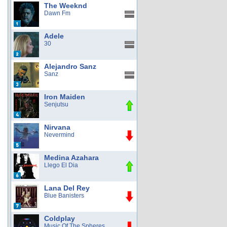
The Weeknd
Dawn Fm
Adele
30
Alejandro Sanz
Sanz
Iron Maiden
Senjutsu
Nirvana
Nevermind
Medina Azahara
Llego El Dia
Lana Del Rey
Blue Banisters
Coldplay
Music Of The Spheres