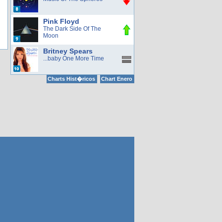
Pink Floyd
The Dark Side Of The
Moon
Britney Spears
...baby One More Time
Charts Hist�ricos
Chart Enero