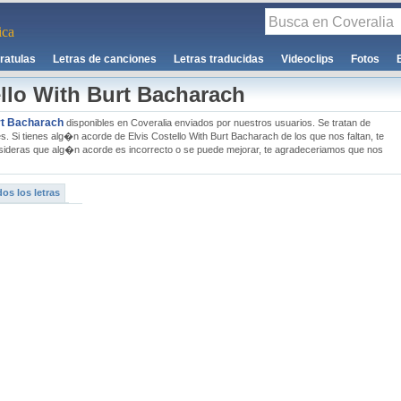
ca
ratulas
Letras de canciones
Letras traducidas
Videoclips
Fotos
llo With Burt Bacharach
urt Bacharach
disponibles en Coveralia enviados por nuestros usuarios. Se tratan de
es. Si tienes alg�n acorde de Elvis Costello With Burt Bacharach de los que nos faltan, te
ideras que alg�n acorde es incorrecto o se puede mejorar, te agradeceriamos que nos
os los letras