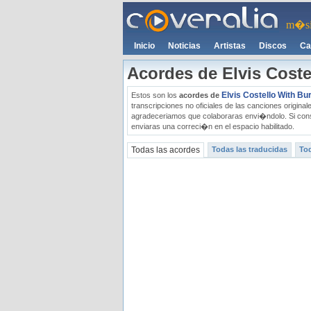
m�si
Inicio
Noticias
Artistas
Discos
Ca
Acordes de Elvis Coste
Elvis Costello With B
Estos son los
acordes de
transcripciones no oficiales de las canciones original
agradeceriamos que colaboraras envi�ndolo. Si cons
enviaras una correci�n en el espacio habilitado.
Todas las acordes
Todas las traducidas
Tod