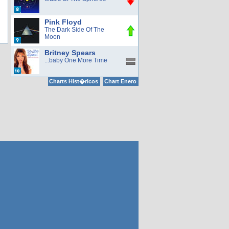
Pink Floyd
The Dark Side Of The
Moon
Britney Spears
...baby One More Time
Charts Hist�ricos
Chart Enero