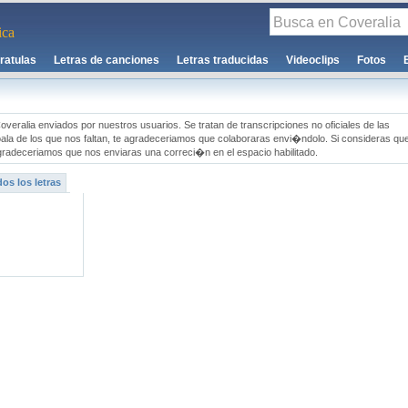
ca
ratulas
Letras de canciones
Letras traducidas
Videoclips
Fotos
overalia enviados por nuestros usuarios. Se tratan de transcripciones no oficiales de las
oala de los que nos faltan, te agradeceriamos que colaboraras envi�ndolo. Si consideras qu
gradeceriamos que nos enviaras una correci�n en el espacio habilitado.
os los letras