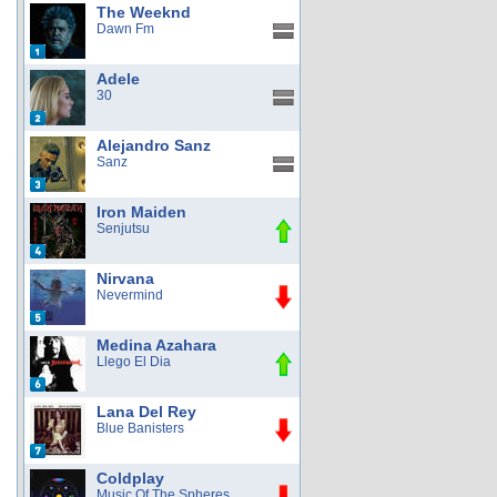
The Weeknd
Dawn Fm
Adele
30
Alejandro Sanz
Sanz
Iron Maiden
Senjutsu
Nirvana
Nevermind
Medina Azahara
Llego El Dia
Lana Del Rey
Blue Banisters
Coldplay
Music Of The Spheres