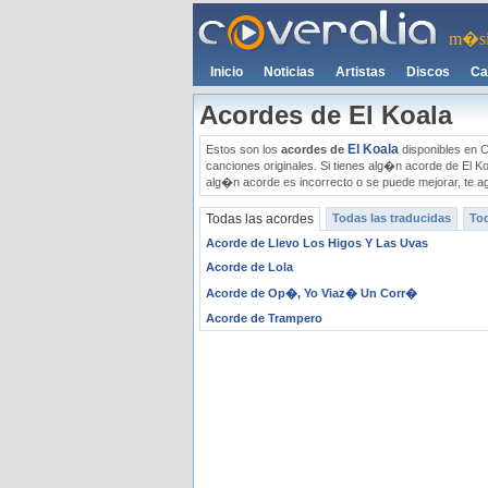
m�si
Inicio
Noticias
Artistas
Discos
Ca
Acordes de El Koala
El Koala
Estos son los
acordes de
disponibles en C
canciones originales. Si tienes alg�n acorde de El K
alg�n acorde es incorrecto o se puede mejorar, te a
Todas las acordes
Todas las traducidas
Tod
Acorde de Llevo Los Higos Y Las Uvas
Acorde de Lola
Acorde de Op�, Yo Viaz� Un Corr�
Acorde de Trampero