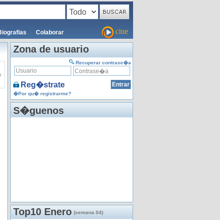
cine
Biografias
Colaborar
Zona de usuario
Recuperar contrase�a
e
Reg�strate
�Por qu� registrarme?
S�guenos
Top10 Enero
(semana 04)