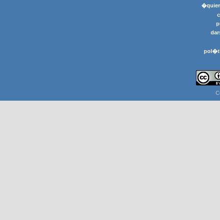
�quier
p
dar
pol�t
C