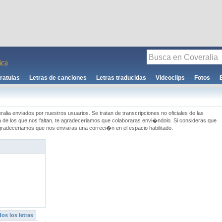
ca
ratulas
Letras de canciones
Letras traducidas
Videoclips
Fotos
alia enviados por nuestros usuarios. Se tratan de transcripciones no oficiales de las
a de los que nos faltan, te agradeceriamos que colaboraras envi�ndolo. Si consideras que
gradeceriamos que nos enviaras una correci�n en el espacio habilitado.
os los letras