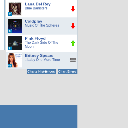
Lana Del Rey
Blue Banisters
Coldplay
Music Of The Spheres
Pink Floyd
The Dark Side Of The
Moon
Britney Spears
...baby One More Time
Charts Hist�ricos
Chart Enero