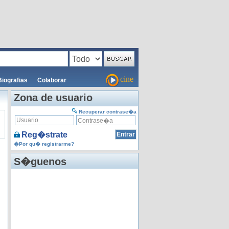
cine
Biografias
Colaborar
Zona de usuario
Recuperar contrase�a
Reg�strate
�Por qu� registrarme?
S�guenos