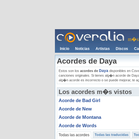
m�si
Inicio
Noticias
Artistas
Discos
Ca
Acordes de Daya
Daya
Estos son los
acordes de
disponibles en Cover
canciones originales. Si tienes alg�n acorde de Day
alg�n acorde es incorrecto o se puede mejorar, te a
Los acordes m�s vistos
Acorde de Bad Girl
Acorde de New
Acorde de Montana
Acorde de Words
Todas las acordes
Todas las traducidas
Tod