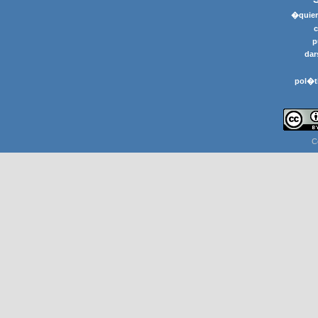
�quier
p
dar
pol�t
C