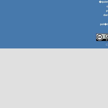
�quier
p
dar
pol�t
C