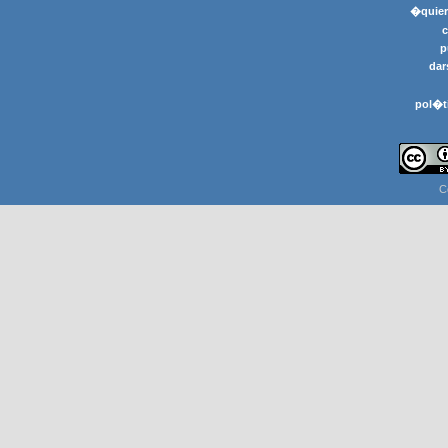
�quier
p
dar
pol�t
C