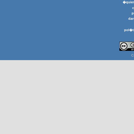
�quier
p
dar
pol�t
C