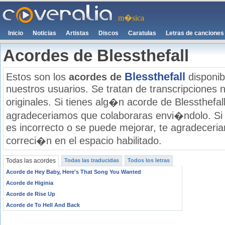
m�sica
Inicio
Noticias
Artistas
Discos
Caratulas
Letras de canciones
Acordes de Blessthefall
Blessthefall
Estos son los
acordes de
disponib
nuestros usuarios. Se tratan de transcripciones n
originales. Si tienes alg�n acorde de Blessthefall
agradeceriamos que colaboraras envi�ndolo. Si
es incorrecto o se puede mejorar, te agradecer
correci�n en el espacio habilitado.
Todas las acordes
Todas las traducidas
Todos los letras
Acorde de Hey Baby, Here's That Song You Wanted
Acorde de Higinia
Acorde de Rise Up
Acorde de To Hell And Back