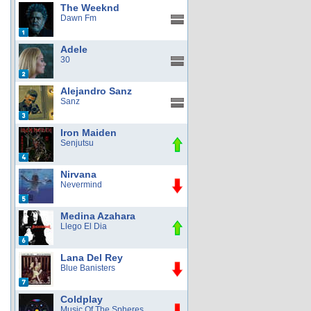
The Weeknd
Dawn Fm
Adele
30
Alejandro Sanz
Sanz
Iron Maiden
Senjutsu
Nirvana
Nevermind
Medina Azahara
Llego El Dia
Lana Del Rey
Blue Banisters
Coldplay
Music Of The Spheres