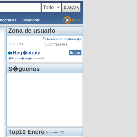
cine
Biografias
Colaborar
Zona de usuario
Recuperar contrase�a
s
Reg�strate
�Por qu� registrarme?
S�guenos
Top10 Enero
(semana 04)