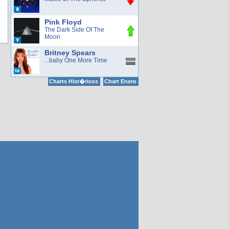
Pink Floyd
The Dark Side Of The
Moon
Britney Spears
...baby One More Time
Charts Hist�ricos
Chart Enero