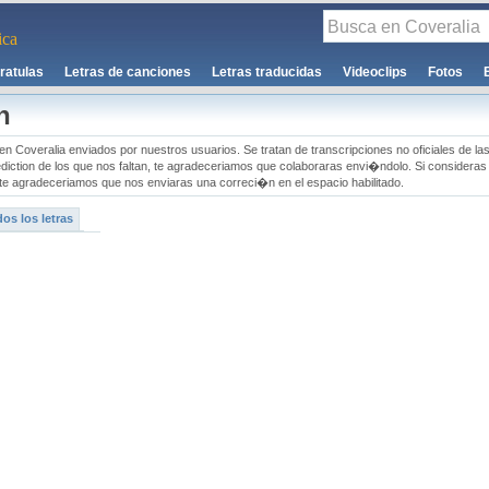
ca
ratulas
Letras de canciones
Letras traducidas
Videoclips
Fotos
n
en Coveralia enviados por nuestros usuarios. Se tratan de transcripciones no oficiales de la
diction de los que nos faltan, te agradeceriamos que colaboraras envi�ndolo. Si consideras
te agradeceriamos que nos enviaras una correci�n en el espacio habilitado.
os los letras