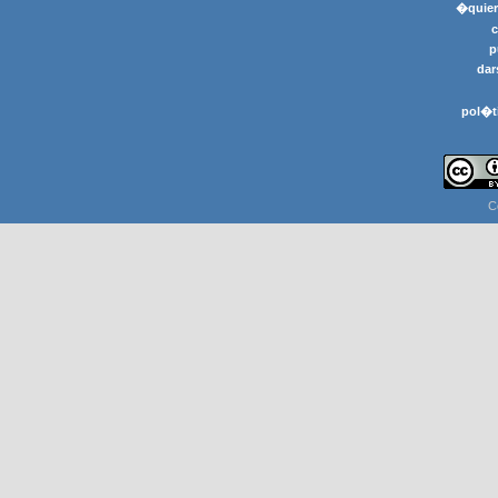
�quier
p
dar
pol�t
C