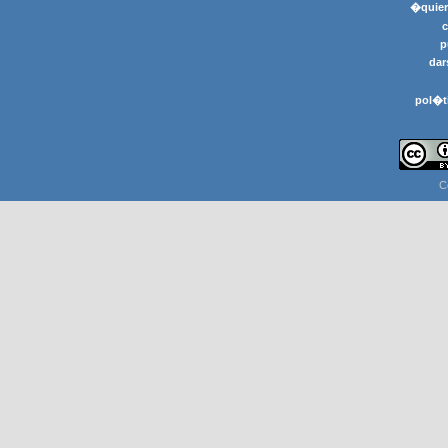
�quier
p
dar
pol�t
C