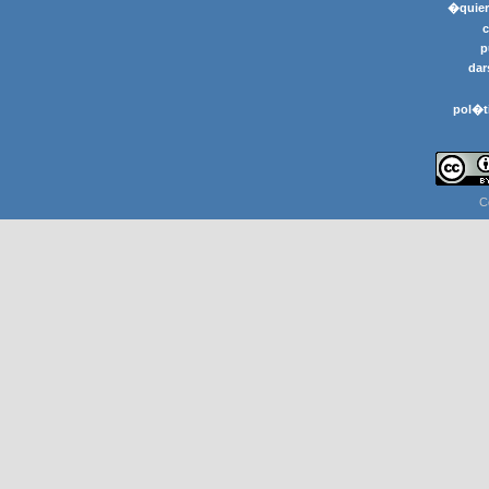
�quier
p
dar
pol�t
C