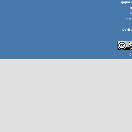
�quier
p
dar
pol�t
C